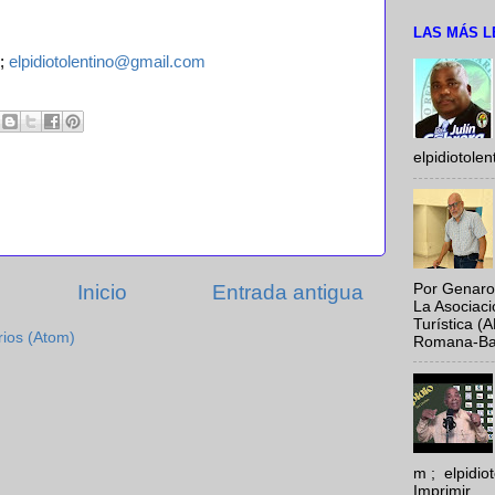
LAS MÁS L
;
elpidiotolentino@gmail.com
elpidiotole
Por Genaro
Inicio
Entrada antigua
La Asociac
Turística (
rios (Atom)
Romana-Baya
m ; elpidi
Imprimir