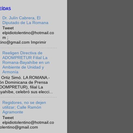
EÍDAS
Dr. Julín Cabrera, El
Diputado de La Romana
Tweet
elpidiotolentino@hotmail.co
m ;
ntino@gmail.com Imprimir
Reeligen Directiva de
ADOMPRETUR Filial La
Romana-Bayahíbe en un
Ambiente de Unidad y
Armonía
 Ortiz Simó. LA ROMANA.-
ión Dominicana de Prensa
ADOMPRETUR), filial La
híbe, celebró sus elecci...
Regidores, no se dejen
utilizar; Calle Ramón
Agramonte
Tweet
elpidiotolentino@hotmail.co
otolentino@gmail.com