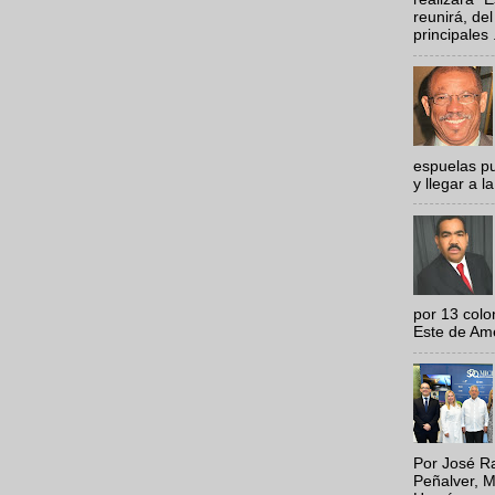
reunirá, del
principales .
espuelas pu
y llegar a la
por 13 colo
Este de Amér
Por José Ra
Peñalver, M