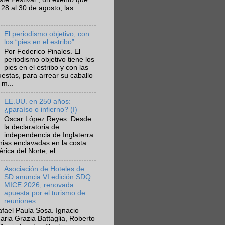
 28 al 30 de agosto, las
..
El periodismo objetivo, con
los “pies en el estribo”
Por Federico Pinales. El
periodismo objetivo tiene los
pies en el estribo y con las
estas, para arrear su caballo
 m...
EE.UU. en 250 años:
¿paraíso o infierno? (I)
Oscar López Reyes. Desde
la declaratoria de
independencia de Inglaterra
nias enclavadas en la costa
ica del Norte, el...
Asociación de Hoteles de
SD anuncia VI edición SDQ
MICE 2026, renovada
apuesta por el turismo de
reuniones
fael Paula Sosa. Ignacio
aria Grazia Battaglia, Roberto