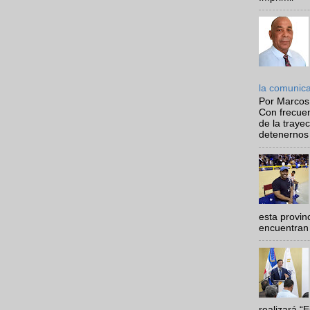
la comunic
Por Marcos
Con frecue
de la traye
detenernos 
esta provi
encuentran 
realizará “