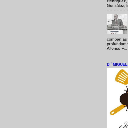
Henríquez, 
González, E
compañías 
profundamen
Alfonso F...
D ´ MIGUE