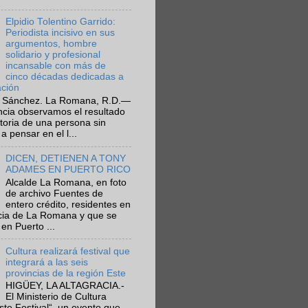
Elpidio Tolentino Garrido:
Periodista incisivo en sus
argumentos, hombre
solidario y profesional
incansable con más de
cinco décadas dedicadas a
ación
 Sánchez. La Romana, R.D.—
ncia observamos el resultado
ctoria de una persona sin
a pensar en el l...
DICEN, DETIENEN A TONY
ADAMES EN PUERTO RICO
Alcalde La Romana, en foto
de archivo Fuentes de
entero crédito, residentes en
ncia de La Romana y que se
en Puerto ...
Cultura realizará festival que
integrará a las seis
provincias de la región Este
HIGÜEY, LA ALTAGRACIA.-
El Ministerio de Cultura
Este Festival“, un evento que